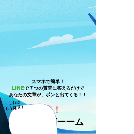
スマホ
簡単！
で
７
LINE
質問
答
で
つの
に
えるだけで
文章
ポン
出
あなたの
が、
と
てくる！！
これは
超速！
もう発明！
文章作成ゲーーム