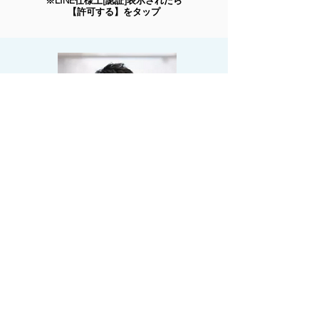
※LINE仕様上[認証]表示されたら
【許可する】をタップ
提供者
中野巧（こう）
プロフィール
エンパシーライティング®開発者
株式会社studio-K 代表取締役社長
共感を科学する『エンパシーデザイン・ラボ』主宰
「共感力」を磨くことが、文章力、マーケティング
力、コミュニケーション力、企画力などの仕事力を高
めるという考えから、「共感」を生み出す再現性ある