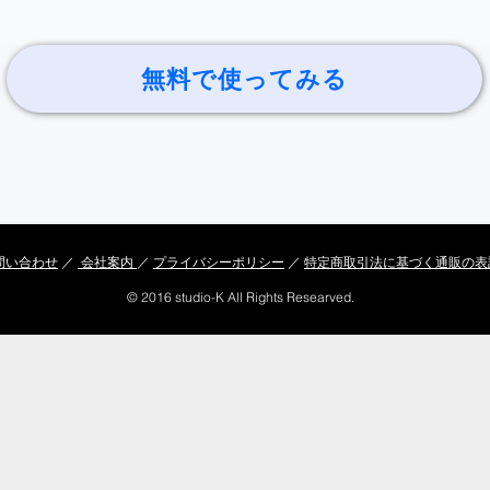
無料で使ってみる
問い合わせ
​​ ／
会社案内
／ ​
プライバシーポリシー
／
特定商取引法に基づく通販の表
© 2016 studio-K All Rights Researved.